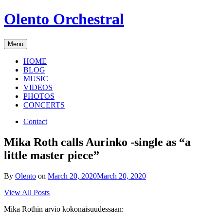
Skip
Olento Orchestral
to
content
Menu
HOME
BLOG
MUSIC
VIDEOS
PHOTOS
CONCERTS
Contact
Mika Roth calls Aurinko -single as “a
little master piece”
By
Olento
on
March 20, 2020
March 20, 2020
View All Posts
Mika Rothin arvio kokonaisuudessaan: