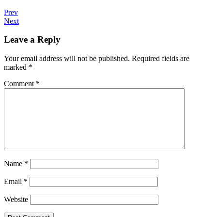
Post
Post:
Prev
We
Post:
Next
navigation
are
LOOSEN
happy
KEIKKA
Leave a Reply
to
SIIRTYY
introduce
Your email address will not be published.
Required fields are
our
marked
*
new
single
Comment
*
Aurinko!
Name
*
Email
*
Website