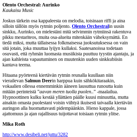
Olento Orchestral: Aurinko
Kaukaisu Music
Joskus tärkein osa kappaleesta on melodia, toisinaan riffi ja aina
silloin tällöin myös rytmin poljento.
Olento Orchestral
in uusin
sinkku, Aurinko, on mielestäni mitä selvimmin rytmiinsä rakentuva
pikku mestariteos, muita osa-alueita mitenkään väheksymättä. En
tiedä miksi, mutta tällaisessa folkmaisessa juoksutuksessa on vain
sitä jotain, joka muuttaa lyijyn kullaksi. Saatesanoissa todetaan
osuvasti, että ryhmän luomasta musiikista puuttuu tyystin ajantaju, ja
ajan kahleista vapautuminen on muutenkin uuden sinkkubiisin
kantava teema.
Hitaana pyörteenä kiertävän rytmin reunalla kuullaan niin
vierailevan
Salmun Deer
in harppua kuin sähkökitaraakin,
vokaalien ollessa ennemminkin ääneen lausuttua runoutta kuin
mitään perinteistä ”
aavan meren tuolla puolen..
” -maalailua.
Hypnoottinen kulku kestää yllättäen päälle kuusi minuuttia, mutta
ainakin omasta puolestani voisin viihtyä ikuisesti taivaalla kiertävän
auringon alla huomattavasti pidempäänkin. Hieno kappale, jossa
ajattomuus ja ajan rajallisuus tuijottavat toisiaan rytmin ylitse.
Mika Roth
http://www.desibeli.net/juttu/3282