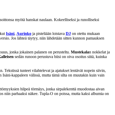
äsoittonsa myötä hanskat naulaan. Kokeelliseksi ja runolliseksi
nkut
Isäni
,
Aurinko
ja pisteliään loistava
DJ
on otettu mukaan
versio. Jos lähteä täytyy, niin lähdetään sitten kunnon pamauksen
aisuus, jonka jokainen palanen on perusteltu.
Mustekala
n nokkelat ja
alleisen
sedän runoon perustuva biisi on oiva osoitus siitä, kuinka
 Tekstissä tunteet vilahtelevat ja ajatukset lentävät nopein siivin,
n Isäni-kappaleen välissä, mutta tämä silta on muutakin kuin vain
jettömyyksien hilpeä törmäys, jonka sirpalekenttä muodostaa aivan
 jos niin parhaaksi näkee. Tupla-O on poissa, mutta kaksi albumia on