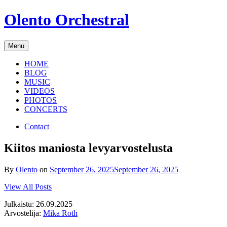
Skip
Olento Orchestral
to
content
Menu
HOME
BLOG
MUSIC
VIDEOS
PHOTOS
CONCERTS
Contact
Kiitos maniosta levyarvostelusta
By
Olento
on
September 26, 2025
September 26, 2025
View All Posts
Julkaistu: 26.09.2025
Arvostelija:
Mika Roth