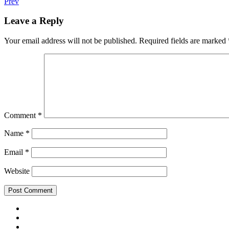
Post
Post:
Prev
Olento
navigation
Orchestralin
Leave a Reply
albumi
Kattokruunun
Your email address will not be published.
Required fields are marked
alla
nyt
ulkona!
Comment
*
Name
*
Email
*
Website
Facebook
Instagram
Spotify