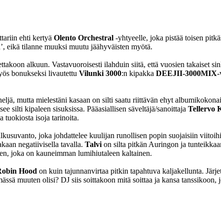
ariin ehti kertyä
Olento Orchestral
-yhtyeelle, joka pistää toisen pitk
ta’, eikä tilanne muuksi muutu jäähyväisten myötä.
ttakoon alkuun. Vastavuoroisesti ilahduin siitä, että vuosien takaiset si
myös bonukseksi livautettu
Vilunki 3000
:n kipakka
DEEJII-3000MIX
-
eljä, mutta mielestäni kasaan on silti saatu riittävän ehyt albumikokon
ee silti kipaleen sisuksissa. Pääasiallisen säveltäjä/sanoittaja
Tellervo K
 tuokiosta isoja tarinoita.
suvanto, joka johdattelee kuulijan runollisen popin suojaisiin viitoihin.
akaan negatiivisella tavalla.
Talvi
on silta pitkän Auringon ja tunteikkaa
meen, joka on kauneimman lumihiutaleen kaltainen.
Robin Hood
on kuin tajunnanvirtaa pitkin tapahtuva kaljakellunta. Jär
ässä muuten olisi? DJ siis soittakoon mitä soittaa ja kansa tanssikoon,