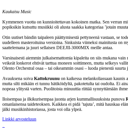
Kaukaisu Music
Kymmenen vuotta on kunnioitettavan kokoinen matka. Sen verran mitt
popiksikin kutsuttu musiikki oli alusta saakka kategoriaa ’jotain muu
Otin uutiset bändin taipaleen päättymisestä pettyneenä vastaan, se tode
uudelleen masteroituina versioina. Sinkuista viimeksi mainitusta on 
saattelemana ja juuri sellaisen DEEJII-3000MIX meille antaa.
Varsinaisesti aiemmin julkaisemattomia kipaleita on siis mukana vain n
veikeät lonkerot ehtivät tarttua moneen soittimeen, mutta selkeys vallits
Olento Orchestral osaa – tai oikeammin osasi – luoda pienestä suurta ja
Avauksena soiva
Kattokruunu
on kaikessa melankoliassaan kaunis alku
mutta silti mikään ei tunnu hätiköidyltä, pakotetulta tai oudolta. Ei ain
nopeaa ylitystä varten. Puolitoista minuuttia riittää synnyttämään ih
Iloisempaa ja ilkikurisempaa juonta arjen kummallisuuksista punova
omanlaisensa taideteoksen. Kaikkea ei pidä ’tajuta’, mitä hauskaa eläm
jälki musiikinhistoriassa, josta voi olla ylpeä.
Linkki arvosteluun